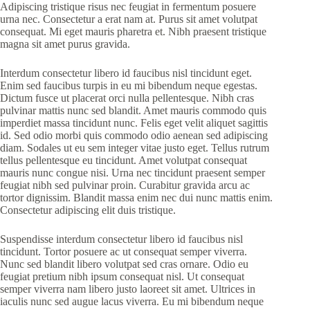
Adipiscing tristique risus nec feugiat in fermentum posuere
urna nec. Consectetur a erat nam at. Purus sit amet volutpat
consequat. Mi eget mauris pharetra et. Nibh praesent tristique
magna sit amet purus gravida.
Interdum consectetur libero id faucibus nisl tincidunt eget.
Enim sed faucibus turpis in eu mi bibendum neque egestas.
Dictum fusce ut placerat orci nulla pellentesque. Nibh cras
pulvinar mattis nunc sed blandit. Amet mauris commodo quis
imperdiet massa tincidunt nunc. Felis eget velit aliquet sagittis
id. Sed odio morbi quis commodo odio aenean sed adipiscing
diam. Sodales ut eu sem integer vitae justo eget. Tellus rutrum
tellus pellentesque eu tincidunt. Amet volutpat consequat
mauris nunc congue nisi. Urna nec tincidunt praesent semper
feugiat nibh sed pulvinar proin. Curabitur gravida arcu ac
tortor dignissim. Blandit massa enim nec dui nunc mattis enim.
Consectetur adipiscing elit duis tristique.
Suspendisse interdum consectetur libero id faucibus nisl
tincidunt. Tortor posuere ac ut consequat semper viverra.
Nunc sed blandit libero volutpat sed cras ornare. Odio eu
feugiat pretium nibh ipsum consequat nisl. Ut consequat
semper viverra nam libero justo laoreet sit amet. Ultrices in
iaculis nunc sed augue lacus viverra. Eu mi bibendum neque