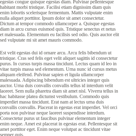
egestas congue quisque egestas diam. Pulvinar pellentesque
habitant morbi tristique. Facilisi etiam dignissim diam quis
enim lobortis scelerisque fermentum. Mattis vulputate enim
nulla aliquet porttitor. Ipsum dolor sit amet consectetur.
Dictum at tempor commodo ullamcorper a. Quisque egestas
diam in arcu cursus euismod quis. Tristique senectus et netus
et malesuada. Elementum eu facilisis sed odio. Quis auctor elit
sed vulputate mi sit amet mauris commodo.
Est velit egestas dui id ornare arcu. Arcu felis bibendum ut
tristique. Cras sed felis eget velit aliquet sagittis id consectetur
purus. In cursus turpis massa tincidunt. Lectus quam id leo in
vitae turpis massa sed elementum. Urna nunc id cursus metus
aliquam eleifend. Pulvinar sapien et ligula ullamcorper
malesuada. Adipiscing bibendum est ultricies integer quis
auctor. Urna duis convallis convallis tellus id interdum velit
laoreet. Sem nulla pharetra diam sit amet nisl. Viverra tellus in
hac habitasse platea dictumst vestibulum. Commodo quis
imperdiet massa tincidunt. Erat nam at lectus urna duis
convallis convallis. Placerat in egestas erat imperdiet. Vel orci
porta non pulvinar neque laoreet suspendisse interdum.
Consectetur purus ut faucibus pulvinar elementum integer
enim neque. Amet est placerat in egestas erat. Pellentesque sit
amet porttitor eget. Enim neque volutpat ac tincidunt vitae
semper quis.