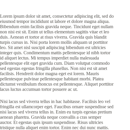
Lorem ipsum dolor sit amet, consectetur adipiscing elit, sed do
eiusmod tempor incididunt ut labore et dolore magna aliqua.
Bibendum enim facilisis gravida neque. Tincidunt eget nullam
non nisi est sit. Enim ut tellus elementum sagittis vitae et leo
duis. Aenean et tortor at risus viverra. Gravida quis blandit
turpis cursus in. Nisi porta lorem mollis aliquam ut porttitor
leo. Sit amet nisl suscipit adipiscing bibendum est ultricies
integer quis. Condimentum mattis pellentesque id nibh tortor
id aliquet lectus. Mi tempus imperdiet nulla malesuada
pellentesque elit eget gravida cum. Diam volutpat commodo
sed egestas egestas fringilla phasellus. Non nisi est sit amet
facilisis. Hendrerit dolor magna eget est lorem. Mauris
pellentesque pulvinar pellentesque habitant morbi. Platea
dictumst vestibulum rhoncus est pellentesque. Aliquet porttitor
lacus luctus accumsan tortor posuere ac ut.
Nisi lacus sed viverra tellus in hac habitasse. Facilisis leo vel
fringilla est ullamcorper eget. Faucibus ornare suspendisse sed
nisi lacus sed viverra tellus in. Enim eu turpis egestas pretium
aenean pharetra. Gravida neque convallis a cras semper
auctor. Et egestas quis ipsum suspendisse. Risus ultricies
tristique nulla aliquet enim tortor. Enim nec dui nunc mattis.