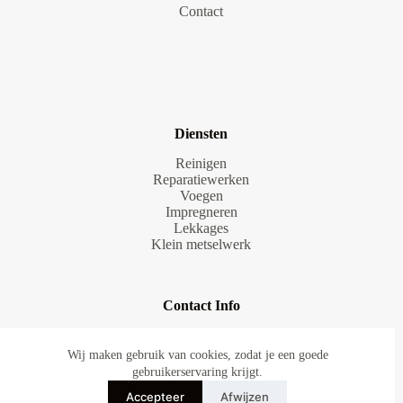
Contact
Diensten
Reinigen
Reparatiewerken
Voegen
Impregneren
Lekkages
Klein metselwerk
Contact Info
E-mail
SDGevelrestauratie@hotmail.com
Wij maken gebruik van cookies, zodat je een goede
gebruikerservaring krijgt.
Telefoonnumer
Accepteer
Afwijzen